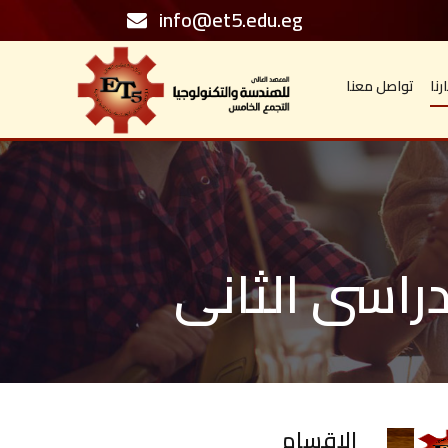
info@et5.edu.eg
رنا
تواصل معنا
راسى الثانى
الاقسام