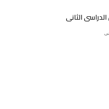
لدراسى الثانى
نى